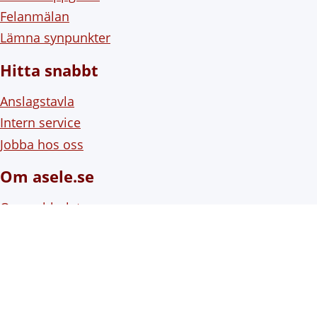
Felanmälan
Lämna synpunkter
Hitta snabbt
Anslagstavla
Intern service
Jobba hos oss
Om asele.se
Om webbplatsen
Om cookies (kakor)