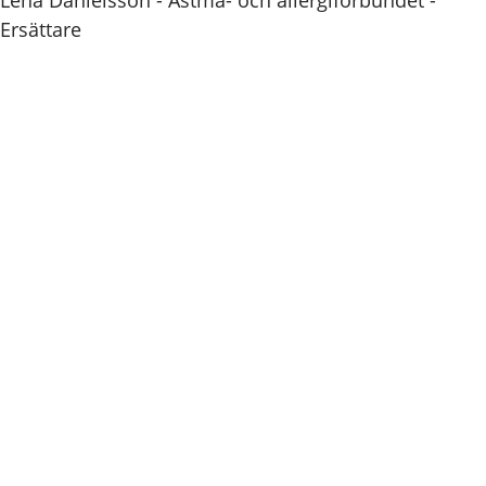
Lena Danielsson - Astma- och allergiförbundet -
Ersättare