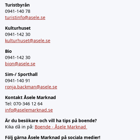
Turistbyrån
0941-140 78
turistinfo@asele.se
Kulturhuset
0941-142 30
kulturhuset@asele.se
Bio
0941-142 30
bion@asele.se
Sim-/ Sporthall
0941-140 91
ronja.backman@asele.se
Kontakt Åsele Marknad
Tel: 070-346 12 64
info@aselemarknad.se
Är du besökare och vill ha tips på boende?
Kika då in på:
Boende - Åsele Marknad
Följ gärna Åsele Marknad på sociala medier!