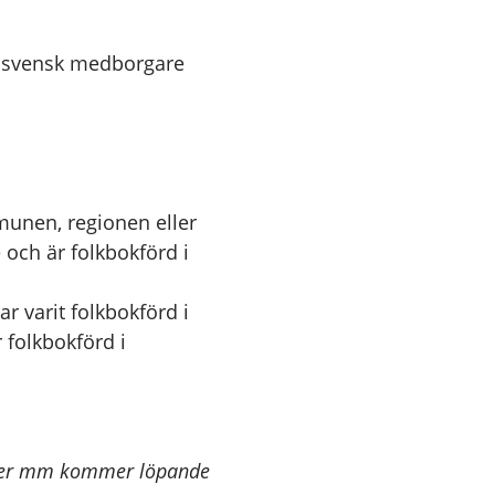
r svensk medborgare
munen, regionen eller
 och är folkbokförd i
ar varit folkbokförd i
r folkbokförd i
tider mm kommer löpande