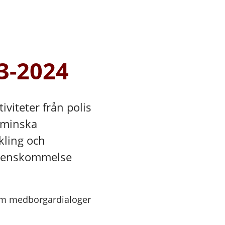
3-2024
iviteter från polis
 minska
kling och
erenskommelse
nom medborgardialoger