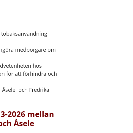
a tobaksanvändning
engöra medborgare om
edvetenheten hos
n för att förhindra och
a Åsele och Fredrika
3-2026 mellan
och Åsele