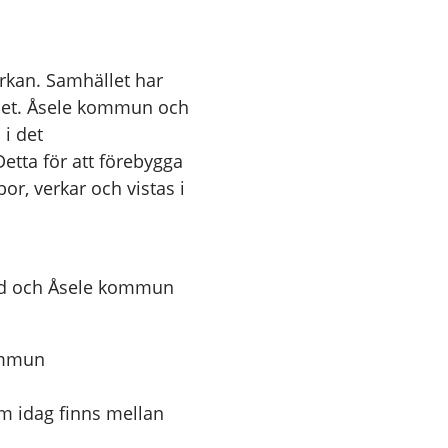
erkan. Samhället har
ghet. Åsele kommun och
i det
etta för att förebygga
or, verkar och vistas i
and och Åsele kommun
ommun
m idag finns mellan