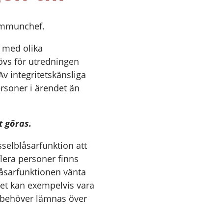
ommunchef.
 med olika
vs för utredningen
 integritetskänsliga
ersoner i ärendet än
 göras.
elblåsarfunktion att
flera personer finns
åsarfunktionen vänta
et kan exempelvis vara
r behöver lämnas över