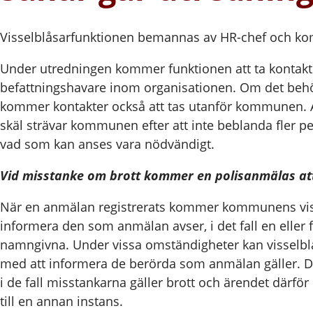
Visselblåsarfunktionen bemannas av HR-chef och k
Under utredningen kommer funktionen att ta kontakt
befattningshavare inom organisationen. Om det behö
kommer kontakter också att tas utanför kommunen. Av
skäl strävar kommunen efter att inte beblanda fler p
vad som kan anses vara nödvändigt.
Vid misstanke om brott kommer en polisanmälas att
När en anmälan registrerats kommer kommunens viss
informera den som anmälan avser, i det fall en eller 
namngivna. Under vissa omständigheter kan visselbl
med att informera de berörda som anmälan gäller. D
i de fall misstankarna gäller brott och ärendet därfö
till en annan instans.