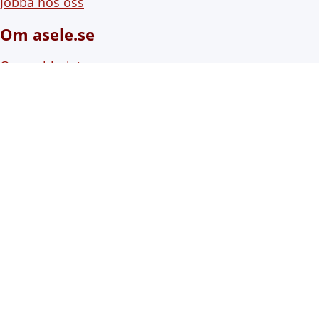
Jobba hos oss
Om asele.se
Om webbplatsen
Om cookies (kakor)