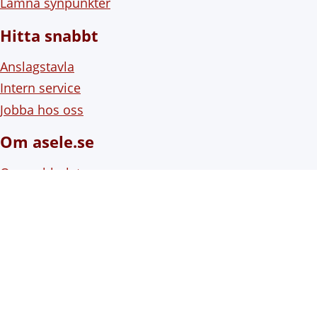
Lämna synpunkter
Hitta snabbt
Anslagstavla
Intern service
Jobba hos oss
Om asele.se
Om webbplatsen
Om cookies (kakor)