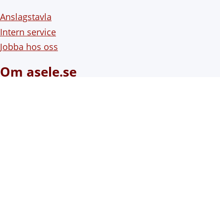
Anslagstavla
Intern service
Jobba hos oss
Om asele.se
Om webbplatsen
Om cookies (kakor)